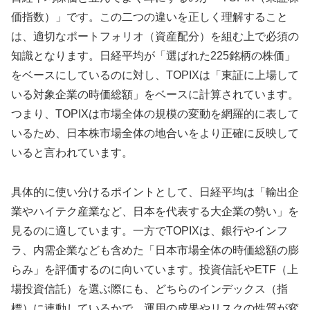
価指数）」です。この二つの違いを正しく理解すること
は、適切なポートフォリオ（資産配分）を組む上で必須の
知識となります。日経平均が「選ばれた225銘柄の株価」
をベースにしているのに対し、TOPIXは「東証に上場して
いる対象企業の時価総額」をベースに計算されています。
つまり、TOPIXは市場全体の規模の変動を網羅的に表して
いるため、日本株市場全体の地合いをより正確に反映して
いると言われています。
具体的に使い分けるポイントとして、日経平均は「輸出企
業やハイテク産業など、日本を代表する大企業の勢い」を
見るのに適しています。一方でTOPIXは、銀行やインフ
ラ、内需企業なども含めた「日本市場全体の時価総額の膨
らみ」を評価するのに向いています。投資信託やETF（上
場投資信託）を選ぶ際にも、どちらのインデックス（指
標）に連動しているかで、運用の成果やリスクの性質が変