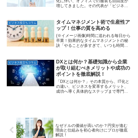
化に伴い、オフィスでの服装も自由度が
増してきました。その代表が「ビジネス
カジュアル」です。しかし、自由度が高
い分、「どこまでカジュアルダウンして
いいのか」「何を着れば失礼にならない
タイムマネジメント術で生産性ア
ビジネス役立ちコラム
のか」と悩む方も多いので...
ップ！仕事の質を高める
(※イメージ画像)時間に追われる毎日から
卒業！効果的なタイムマネジメントの秘
訣「やることが多すぎて、いつも時間に
追われている」「もっと効率的に仕事を
進めたいけれど、何から手をつければい
いのか分からない」と感じていません
DXとは何か？基礎知識から企業
ビジネス役立ちコラム
か？現代のビジネスパー...
が取り組むべきメリットや成功の
ポイントを徹底解説！
「DXとは何か？」その本質から、IT化と
の違い、ビジネスを変革するメリット、
成功へ導く具体的なステップまで専門ラ
イターが徹底解説。企業競争力を高め、
デジタル時代を生き抜くためのDXの全貌
を分かりやすく網羅しました。
なぜドルの価値が高いのか？円安が進む
理由と仕組みを初心者向けにプロが徹底
解説！