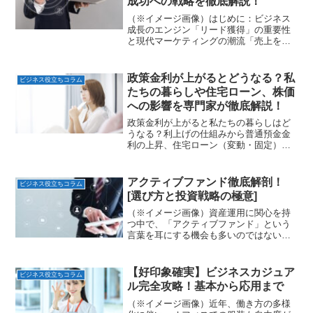
成功への戦略を徹底解説！
（※イメージ画像）はじめに：ビジネス
成長のエンジン「リード獲得」の重要性
と現代マーケティングの潮流「売上を伸
ばしたいけれど、どこにアプローチすれ
ばいいか分からない」—そんな悩みを抱
えるB2B企業にとって、最優先で取り組
政策金利が上がるとどうなる？私
ビジネス役立ちコラム
むべきなのが「リード獲...
たちの暮らしや住宅ローン、株価
への影響を専門家が徹底解説！
政策金利が上がると私たちの暮らしはど
うなる？利上げの仕組みから普通預金金
利の上昇、住宅ローン（変動・固定）へ
の影響、株価や為替（円高）への波及効
果まで専門家が徹底解説。金利ある世界
を生き抜く家計防衛術。
アクティブファンド徹底解剖！
ビジネス役立ちコラム
[選び方と投資戦略の極意]
（※イメージ画像）資産運用に関心を持
つ中で、「アクティブファンド」という
言葉を耳にする機会も多いのではないで
しょうか。市場平均を上回るリターンを
目指すアクティブファンドは、その可能
性に魅力を感じる一方で、「手数料が高
【好印象確実】ビジネスカジュア
ビジネス役立ちコラム
い」「本当に儲かるのか？...
ル完全攻略！基本から応用まで
（※イメージ画像）近年、働き方の多様