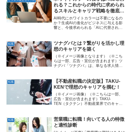
要です。内定はゴールで...
れる？これからの時代に求められ
るスキルとキャリア戦略を徹底解
説！
AI時代にホワイトカラーは不要になるの
か？生成AIの進化がビジネスに与える影
響と、今後求められる「AIに代替されな
いスキル」やキャリア戦略を徹底解説。
AI時代を生き抜くための指針を提示しま
す。
ツナグバとは？繋がりを活かし理
転職
想のキャリアを築く
（※イメージ画像となります）（※こち
らは一部、広告・宣伝が含まれます）ツ
ナグバ「ツナグバ」は、単なる求人情報
提供サイトではありません。あなたの経
験やスキル、そして価値観を深く理解
し、最適なキャリアへと「つなぐ」こと
【不動産転職の決定版】TAKU-
転職
を目指す転職プラットフォー...
KENで理想のキャリアを掴む！
（※イメージ画像）（※こちらは一部、
広告・宣伝が含まれます）TAKU-
TEN（タクテン）不動産業界でのキャリ
アアップを目指すあなたにとって、最適
な転職先を見つけることは、将来の成功
を大きく左右する重要な決断です。しか
営業職に転職！向いてる人の特徴
転職
し、一般的な転職サイトで...
と適性診断