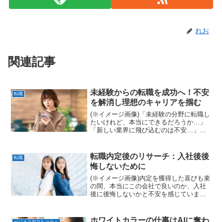
れお
関連記事
未経験からの転職を成功へ！不安
転職
を解消し理想のキャリアを掴む
(※イメージ画像)「未経験の分野に転職し
たいけれど、本当にできるだろうか…」
「新しい業界に飛び込むのは不安…」。
そう感じている方は少なくないでしょ
う。しかし、未経験からの転職は決して
不可能ではありません。むしろ、これま
転職内定後のリサーチ：入社後後
転職
での経験や培ってきたス...
悔しないために
(※イメージ画像)内定を獲得した喜びも束
の間、本当にこの会社で良いのか、入社
後に後悔しないかと不安を感じていませ
んか？転職における内定後のリサーチ
は、入社後のミスマッチを防ぎ、あなた
のキャリアを成功に導くために非常に重
ホワイトカラーの仕事はAIに奪わ
ビジネス役立ちコラム