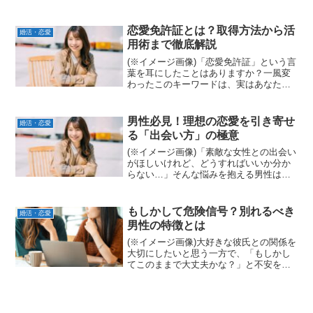
ど、「やっぱり元パートナーとやり直し
たい」と考えるのは自然なことです。特
に離婚後の復縁は、お互いが一度関係を
恋愛免許証とは？取得方法から活
婚活・恋愛
精算している分、新たなスター...
用術まで徹底解説
(※イメージ画像)「恋愛免許証」という言
葉を耳にしたことはありますか？一風変
わったこのキーワードは、実はあなたの
恋愛をより深く理解し、豊かなものにす
るためのヒントをくれるかもしれませ
ん。まるで運転免許証のように、恋愛に
男性必見！理想の恋愛を引き寄せ
婚活・恋愛
おける自身の特性や傾向...
る「出会い方」の極意
(※イメージ画像)「素敵な女性との出会い
がほしいけれど、どうすればいいか分か
らない…」そんな悩みを抱える男性は少
なくありません。出会いは待っているだ
けでは訪れません。現代社会には多様な
出会いの形が存在し、それぞれに効果的
もしかして危険信号？別れるべき
婚活・恋愛
なアプローチがありま...
男性の特徴とは
(※イメージ画像)大好きな彼氏との関係を
大切にしたいと思う一方で、「もしかし
てこのままで大丈夫かな？」と不安を感
じていませんか？恋愛中は相手の良いと
ころに目が行きがちですが、関係を長く
続ける上で、相手の本質を見極めること
はとても大切です。今...