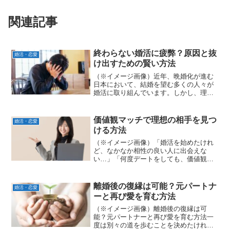
関連記事
終わらない婚活に疲弊？原因と抜
婚活・恋愛
け出すための賢い方法
（※イメージ画像）近年、晩婚化が進む
日本において、結婚を望む多くの人々が
婚活に取り組んでいます。しかし、理想
の相手を見つけるまでの道のりは長く、
時に心身ともに疲弊してしまう「婚活疲
れ」を感じる方も少なくありません。本
価値観マッチで理想の相手を見つ
婚活・恋愛
記事では、婚活疲れの具体...
ける方法
（※イメージ画像）「婚活を始めたけれ
ど、なかなか相性の良い人に出会えな
い…」「何度デートをしても、価値観の
違いを感じてしまう…」そんな悩みを抱
えていませんか？近年、新しい出会いの
形として「価値観マッチ」が注目を集め
離婚後の復縁は可能？元パートナ
婚活・恋愛
ています。これは、趣味や年...
ーと再び愛を育む方法
（※イメージ画像）離婚後の復縁は可
能？元パートナーと再び愛を育む方法一
度は別々の道を歩むことを決めたけれ