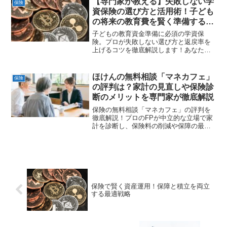
【専門家が教える】失敗しない学
保険
資保険の選び方と活用術！子ども
の将来の教育費を賢く準備する完
全ガイド 🎓
子どもの教育資金準備に必須の学資保
険。プロが失敗しない選び方と返戻率を
上げるコツを徹底解説します！あなたに
最適なプランを見つけ、賢く教育費を貯
めましょう。保障内容やメリット・デメ
リットも詳しく紹介。
ほけんの無料相談「マネカフェ」
保険
の評判は？家計の見直しや保険診
断のメリットを専門家が徹底解説
保険の無料相談「マネカフェ」の評判を
徹底解説！プロのFPが中立的な立場で家
計を診断し、保険料の削減や保障の最適
化をサポートします。オンライン相談対
応、強引な勧誘なし、豪華プレゼント特
典などメリット満載の活用術を伝授しま
す✨
保険で賢く資産運用！保障と積立を両立
する最適戦略