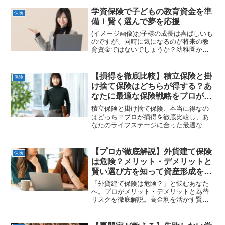
す。あなたに最適なパートナーを見つ
け、賢く資産を守り増やすための完全ガ
学資保険で子どもの教育資金を準
保険
イドです✨
備！賢く選んで夢を応援
(イメージ画像)お子様の成長は喜ばしいも
のですが、同時に気になるのが将来の教
育資金ではないでしょうか？幼稚園から
大学まで、子どもの教育には多額の費用
がかかります。「いつから準備すればい
い？」「どんなタイプがあるの？」「元
【損得を徹底比較】積立保険と掛
保険
本割れは避けたい」。...
け捨て保険はどちらが得する？あ
なたに最適な保険戦略をプロが教
える完全ガイド 💡
積立保険と掛け捨て保険、本当に得なの
はどっち？プロが損得を徹底比較し、あ
なたのライフステージに合った最適な保
険戦略を解説します。賢い資産形成のヒ
ント
【プロが徹底解説】外貨建て保険
保険
は危険？メリット・デメリットと
賢い選び方を知って資産形成を成
功させる完全ガイド 🌍
「外貨建て保険は危険？」と悩むあなた
へ。プロがメリット・デメリットと為替
リスクを徹底解説。高金利を活かす賢い
選び方で、あなたの資産形成を成功させ
ます