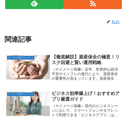
れお
関連記事
【徹底解説】資産保全の極意！リ
ビジネス役立ちコラム
スク回避と賢い運用戦略
（※イメージ画像）近年、世界的な経済
不安やインフレの進行により、資産保全
の重要性が高まっています。資産保全と
は、築き上げた資産を様々なリスクから
守り、将来にわたって安定的に維持・増
加させるための戦略です。しかし、資産
ビジネス効率爆上げ！おすすめア
ビジネス役立ちコラム
保全と一口に言っても、そ...
プリ厳選ガイド
（※イメージ画像）現代のビジネスシー
ンにおいて、スマートフォンやタブレッ
トで利用できる「ビジネスアプリ」は、
業務効率化に欠かせないツールとなって
います。しかし、種類が豊富で「どのア