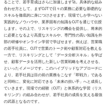
ることで、若手育成はさらに加速します🚀。具体的な組み
合わせ方として、まずOJTで日々の業務に必要な基礎的な
スキルを徹底的に身につけさせます。現場でしか学べない
実践的なノウハウや、業界固有の知識をOJTを通じて伝授
します。その上で、リスキリングの機会を提供し、将来的
に必要となるより高度なスキルや、専門性の高い知識を外
部の研修やオンライン学習で学ばせます。例えば、営業職
の若手社員に、OJTで営業のトーク術や顧客対応を教える
一方で、リスキリングとして「データ分析スキル」を学ば
せ、顧客データを活用した新しい営業戦略を考えさせる、
といったイメージです。このハイブリッドなアプローチに
より、若手社員は目の前の業務をこなす「即戦力」である
と同時に、変化に対応できる「未来の担い手」へと成長し
ていきます。現場での経験（OJT）と体系的な学習（リス
キリング）の組み合わせが、若手社員の成長を支える最強
の武器となるのです。