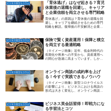
プリを選べばいいかわからない」という
「育休逃げ」はなぜ起きる？育児
ビジネス役立ちコラム
方も多いのではないでしょ...
休業後の退職を回避し、キャリア
と企業信頼を両立させる専門戦略
育休逃げ」の原因は？育休後の退職を回
避し、キャリアを継続させるための専門
戦略を解説。復帰後の不安解消と企業信
頼を高める対策を紹介します。
保険で賢く資産運用！保障と積立
ビジネス役立ちコラム
を両立する最適戦略
（※イメージ画像）近年、低金利時代の
長期化や将来への不安から、資産運用へ
の関心が急速に高まっています。しか
し、株式や投資信託などのリスクを伴う
運用に抵抗がある方も少なくありませ
ん。そこで注目されているのが、保険を
オンライン商談の成約率を上げ
ビジネス役立ちコラム
活用した資産運用です。保険は...
る！今すぐ実践できるノウハウ
（※イメージ画像）新型コロナウイルス
の影響により、ビジネスにおける商談の
形式は大きく変化し、オンライン商談が
日常となりました。対面とは異なるオン
ラインならではの難しさから、「なかな
か成約に繋がらない」「相手の反応が掴
ビジネス英会話習得！即戦力にな
ビジネス役立ちコラム
みにくい」と感じている方...
る学習法とコツ