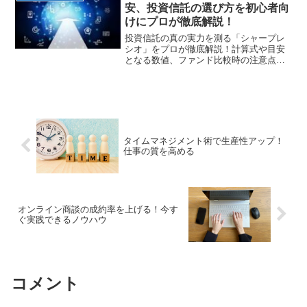
い」「本当に儲かるのか？...
安、投資信託の選び方を初心者向
けにプロが徹底解説！
投資信託の真の実力を測る「シャープレ
シオ」をプロが徹底解説！計算式や目安
となる数値、ファンド比較時の注意点ま
で分かりやすく紹介します。リターンの
高さに騙されず、リスクを抑えた賢い資
産形成を始めましょう！
タイムマネジメント術で生産性アップ！
仕事の質を高める
オンライン商談の成約率を上げる！今す
ぐ実践できるノウハウ
コメント