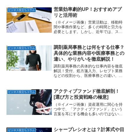
しょう。
営業効率劇的UP！おすすめアプ
ビジネス役立ちコラム
リと活用術
（※イメージ画像）営業活動は、移動時
間や事務作業など、多くの時間と労力を
必要とします。しかし、近年では、スマ
ートフォンやタブレットで利用できる
「営業アプリ」が登場し、営業活動の効
率化に貢献しています。この記事では、
調剤薬局事務とは何をする仕事？
ビジネス役立ちコラム
営業効率を劇的に向上させる...
具体的な業務内容や医療事務との
違い、やりがいを徹底解説！
調剤薬局事務の具体的な仕事内容を徹底
解説！受付、処方箋入力、レセプト業務
などの役割から、医療事務との違い、や
りがい、向いている人の特徴まで網羅。
薬局事務への転職・就職の疑問を解消し
ます。
アクティブファンド徹底解剖！
ビジネス役立ちコラム
[選び方と投資戦略の極意]
（※イメージ画像）資産運用に関心を持
つ中で、「アクティブファンド」という
言葉を耳にする機会も多いのではないで
しょうか。市場平均を上回るリターンを
目指すアクティブファンドは、その可能
性に魅力を感じる一方で、「手数料が高
シャープレシオとは？計算式や目
ビジネス役立ちコラム