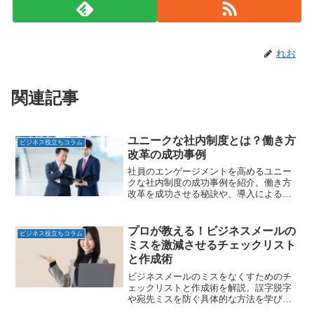
れお
関連記事
ユニークな社内制度とは？働き方
ビジネス役立ちコラム
改革の成功事例
社員のエンゲージメントを高めるユニー
クな社内制度の成功事例を紹介。働き方
改革を成功させる秘訣や、導入による採
用力強化・離職率低下の効果を解説しま
す。
プロが教える！ビジネスメールの
ビジネス役立ちコラム
ミスを激減させるチェックリスト
と作成術
ビジネスメールのミスをなくすためのチ
ェックリストと作成術を解説。誤字脱字
や宛先ミスを防ぐ具体的な方法を学び、
信頼されるビジネススキルを身につけま