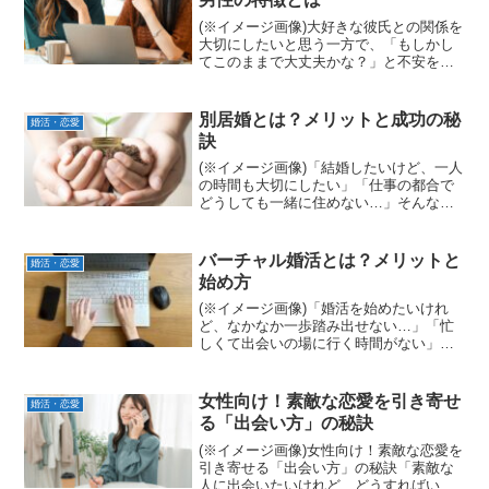
(※イメージ画像)大好きな彼氏との関係を
大切にしたいと思う一方で、「もしかし
てこのままで大丈夫かな？」と不安を感
じていませんか？恋愛中は相手の良いと
ころに目が行きがちですが、関係を長く
続ける上で、相手の本質を見極めること
別居婚とは？メリットと成功の秘
婚活・恋愛
はとても大切です。今...
訣
(※イメージ画像)「結婚したいけど、一人
の時間も大切にしたい」「仕事の都合で
どうしても一緒に住めない…」そんな理
由で結婚に踏み切れない方もいるのでは
ないでしょうか。近年、新しい夫婦の形
として「別居婚」が注目されています。
バーチャル婚活とは？メリットと
婚活・恋愛
これは、夫婦でありな...
始め方
(※イメージ画像)「婚活を始めたいけれ
ど、なかなか一歩踏み出せない…」「忙
しくて出会いの場に行く時間がない」そ
んな悩みを抱えていませんか？近年、新
しい婚活の形として「バーチャル婚活」
が注目を集めていま
女性向け！素敵な恋愛を引き寄せ
婚活・恋愛
す。 これは、
る「出会い方」の秘訣
仮想...
(※イメージ画像)女性向け！素敵な恋愛を
引き寄せる「出会い方」の秘訣「素敵な
人に出会いたいけれど、どうすればいい