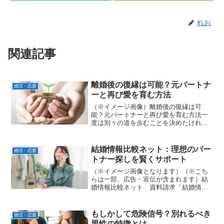
れお
関連記事
離婚後の復縁は可能？元パートナ
婚活・恋愛
ーと再び愛を育む方法
（※イメージ画像）離婚後の復縁は可
能？元パートナーと再び愛を育む方法一
度は別々の道を歩むことを決めたけれ
ど、「やっぱり元パートナーとやり直し
たい」と考えるのは自然なことです。特
に離婚後の復縁は、お互いが一度関係を
結婚情報比較ネット：理想のパー
婚活・恋愛
精算している分、新たなスター...
トナー探しを賢くサポート
（※イメージ画像となります）（※こち
らは一部、広告・宣伝が含まれます）結
婚情報比較ネット 資料請求「結婚情報
比較ネット」は、多様な結婚相談所や婚
活サービスを徹底比較し、あなたの理想
のパートナー探しを強力にサポートする
もしかして危険信号？別れるべき
婚活・恋愛
情報サイトです。料金体系...
男性の特徴とは