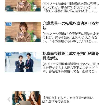
(※イメージ画像)「未経験の分野に転職し
たいけれど、本当にできるだろうか…」
「新しい業界に飛び込むのは不安…」。
そう感じている方は少なくないでしょ
う。しかし、未経験からの転職は決して
不可能ではありません。むしろ、これま
介護業界への転職を成功させる方
転職
での経験や培ってきたス...
法
(※イメージ画像)「介護業界に興味がある
けれど、何から始めればいいかわからな
い」「今の職場から転職したいけど、自
分に合った職場が見つからない」そんな
悩みを抱えていませんか？介護業界は、
専門的な知識やスキルだけでなく、人柄
転職面接対策！成功を掴む秘訣を
転職
も重視されるやりがい...
徹底解説
(※イメージ画像)転職活動において、面接
は合否を左右する最も重要なステップで
す。書類選考を突破しても、面接で自分
の魅力や強みを伝えきれなければ、内定
を勝ち取ることはできません。しかし、
「何から準備すればいいの？」「どんな
質問が来るんだろう？...
【目的別】あなたに合う保険の種類と
は？選び方の決定版