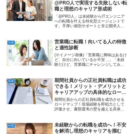
@PRO人で実現する失敗しない転
職と理想のキャリア形成術
「@PRO人」は未経験からITエンジニア
への転職を叶える特化型エージェントで
す。手厚い個別サポートと非公開求人の
提案で、キャリアチェンジの不安を解
消。最短で理想のエンジニアデビューを
実現しましょう！
営業職に転職！向いてる人の特徴
転職
と適性診断
(※イメージ画像)「営業職に興味はあるけ
ど、自分に向いているか不安…」「未経
験だけど、営業職にチャレンジしてみた
い」そんな風に思っていませんか？営業
職は「きつい」「ノルマが大変」といっ
たイメージを持たれがちですが、実際に
期間社員からの正社員転職は成功
転職
は様々なスキルや人柄...
できる！メリット・デメリットと
キャリアアップの具体的なロード
マップ
期間社員からの正社員転職を成功させる
ロードマップ！現場経験を即戦力として
評価させ、書類選考の壁を越える具体的
な戦略を解説。安定したキャリアを掴み
ましょう。
未経験からの転職を成功へ！不安
転職
を解消し理想のキャリアを掴む