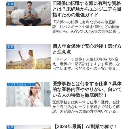
業も積極的に貢献することが求められて
IT関係に転職する際に有利な資格
転職
います。こうした背景...
とは？未経験からエンジニアを目
指すための最強ガイド
IT関係への転職に有利な資格を徹底解
説！ITパスポートや基本情報などの国家
資格から、AWSやCCNA等の実務に直結
するベンダー資格、さらにセキュリティ
分野の需要まで。未経験からIT業界へ進
むための戦略を伝授！
個人年金保険で安心老後！選び方
転職
と注意点
（※イメージ画像）人生100年時代を迎
え、老後の生活設計はますます重要にな
っています。公的年金への不安が高まる
中、注目されているのが「個人年金保
険」です。これは、現役時代に保険料を
積み立てることで、老後に年金として受
医療事務とは何をする仕事？具体
ビジネス役立ちコラム
け取れる金融商品であり、...
的な業務内容ややりがい、向いて
いる人の特徴を徹底解説！
医療事務とは何をする仕事？受付、会計
から専門的なレセプト業務まで詳しく解
説。未経験からの始め方や向いている人
の特徴、将来性まで網羅。1600字超のボ
リュームで、医療業界を目指すあなたの
疑問を解決します！
【2024年最新】AI副業で稼ぐ！
転職