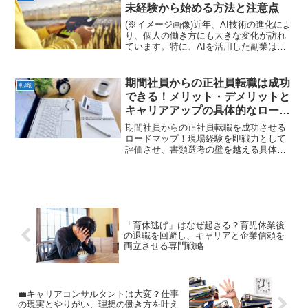
未経験から始める方法と注意点
(※イメージ画像)近年、AI技術の進化によ
り、個人の働き方にも大きな変化が訪れ
ています。特に、AIを活用した副業は、
時間や場所に縛られずに収入を得られる
新しい選択肢として注目を集めていま
す。しかし、「AI副業」と一口に言って
期間社員からの正社員転職は成功
転職
も、その種類は多...
できる！メリット・デメリットと
キャリアアップの具体的なロード
マップ
期間社員からの正社員転職を成功させる
ロードマップ！現場経験を即戦力として
評価させ、書類選考の壁を越える具体的
な戦略を解説。安定したキャリアを掴み
ましょう。
「育休逃げ」はなぜ起きる？育児休業後
の退職を回避し、キャリアと企業信頼を
両立させる専門戦略
💼キャリアコンサルタントは大変？仕事
の現実とやりがい、理想の働き方を叶え