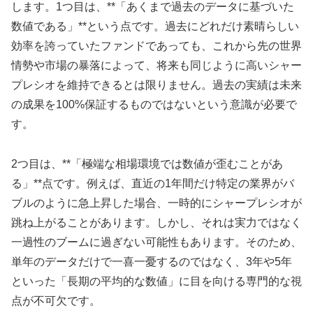
します。1つ目は、**「あくまで過去のデータに基づいた
数値である」**という点です。過去にどれだけ素晴らしい
効率を誇っていたファンドであっても、これから先の世界
情勢や市場の暴落によって、将来も同じように高いシャー
プレシオを維持できるとは限りません。過去の実績は未来
の成果を100%保証するものではないという意識が必要で
す。
2つ目は、**「極端な相場環境では数値が歪むことがあ
る」**点です。例えば、直近の1年間だけ特定の業界がバ
ブルのように急上昇した場合、一時的にシャープレシオが
跳ね上がることがあります。しかし、それは実力ではなく
一過性のブームに過ぎない可能性もあります。そのため、
単年のデータだけで一喜一憂するのではなく、3年や5年
といった「長期の平均的な数値」に目を向ける専門的な視
点が不可欠です。