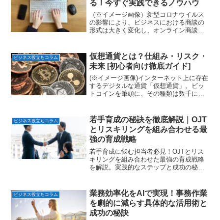
る！今すぐ実践できるノウハウ
（※イメージ画像）新型コロナウイルス
の影響により、ビジネスにおける商談の
形式は大きく変化し、オンライン商談が
日常となりました。対面とは異なるオン
ラインならではの難しさから、「なかな
か成約に繋がらない」「相手の反応が掴
仮想通貨とは？仕組み・リスク・
ビジネス役立ちコラム
みにくい」と感じている方...
未来 [初心者向け徹底ガイド]
(※イメージ画像)インターネット上に存在
するデジタルな通貨「仮想通貨」。ビッ
トコインを筆頭に、その種類は数千にも
及び、価格変動の大きさから一攫千金を
夢見る人もいれば、リスクが高いと敬遠
する人もいます。しかし、その根底にあ
若手育成の秘訣を徹底解説｜OJT
ビジネス役立ちコラム
るブロックチェーン技...
とリスキリングを組み合わせる最
強の育成戦略
若手育成に悩む担当者必見！OJTとリス
キリングを組み合わせた最強の育成戦略
を解説。実践的なステップと成功の秘訣
で、自律的に成長するチームを創りまし
ょう。
業務効率化をAIで実現！事務作業
ビジネス役立ちコラム
を劇的に減らす具体的な活用術と
成功の秘訣