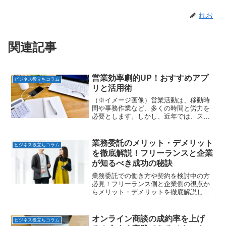
れお
関連記事
営業効率劇的UP！おすすめアプ
ビジネス役立ちコラム
リと活用術
（※イメージ画像）営業活動は、移動時
間や事務作業など、多くの時間と労力を
必要とします。しかし、近年では、スマ
ートフォンやタブレットで利用できる
「営業アプリ」が登場し、営業活動の効
率化に貢献しています。この記事では、
業務委託のメリット・デメリット
ビジネス役立ちコラム
営業効率を劇的に向上させる...
を徹底解説！フリーランスと企業
が知るべき成功の秘訣
業務委託での働き方や契約を検討中の方
必見！フリーランス側と企業側の視点か
らメリット・デメリットを徹底解説しま
す。契約時の注意点や成功の秘訣も網
羅。正しい知識でリスクを防ぎ、良好な
パートナーシップを築くための完全ガイ
オンライン商談の成約率を上げ
ビジネス役立ちコラム
ドです。